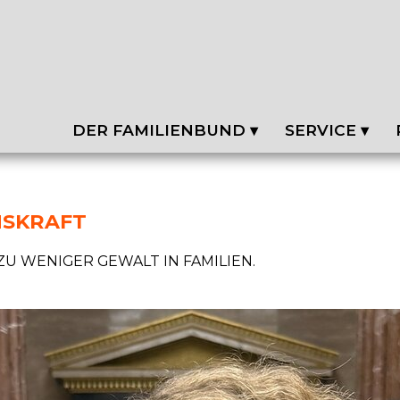
DER FAMILIENBUND ▾
SERVICE ▾
ÜBER UNS
MITGLIED WERD
DAS TEAM
VORTEILSWELT
NSKRAFT
LÄNDER
LINKS
U WENIGER GEWALT IN FAMILIEN.
PROGRAMM & ZIELE