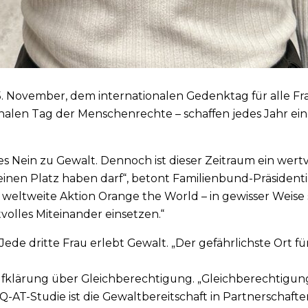
5. November, dem internationalen Gedenktag für alle F
onalen Tag der Menschenrechte – schaffen jedes Jahr e
res Nein zu Gewalt. Dennoch ist dieser Zeitraum ein wer
nen Platz haben darf“, betont Familienbund-Präsidentin
weltweite Aktion Orange the World – in gewisser Weise s
ktvolles Miteinander einsetzen.“
 Jede dritte Frau erlebt Gewalt. „Der gefährlichste Ort f
fklärung über Gleichberechtigung. „Gleichberechtigung i
Q-AT-Studie ist die Gewaltbereitschaft in Partnerschaft