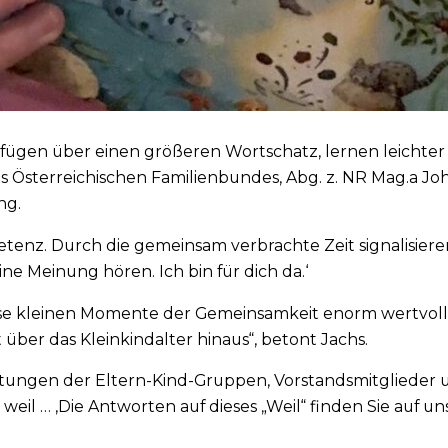
rfügen über einen größeren Wortschatz, lernen leichter
es Österreichischen Familienbundes, Abg. z. NR Mag.a J
ng.
tenz. Durch die gemeinsam verbrachte Zeit signalisieren
ine Meinung hören. Ich bin für dich da.‘
iese kleinen Momente der Gemeinsamkeit enorm wertvoll. 
 über das Kleinkindalter hinaus“, betont Jachs.
itungen der Eltern-Kind-Gruppen, Vorstandsmitglieder u
 weil … ‚Die Antworten auf dieses „Weil“ finden Sie auf u